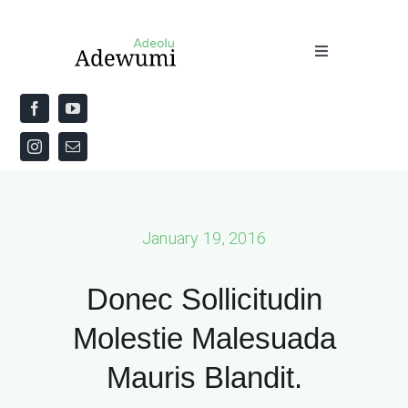
Skip
to
Toggle
content
Navigation
Home
About
Priestly Blessing for the Week
January 19, 2016
The Word
Donec Sollicitudin
Molestie Malesuada
Mauris Blandit.